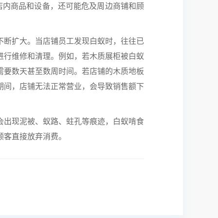
店内商品和设备，还可能危及周边商铺和顾
不断扩大。当店铺员工发现白蚁时，往往已
进行维修和清理。例如，若木质展柜被白蚁
需要数天甚至数周时间。
若店铺的木质地板
期间，店铺无法正常营业，会导致销售额下
会出现泥被、蚁路、蛀孔等痕迹，白蚁啃食
顾客直接放弃消费。