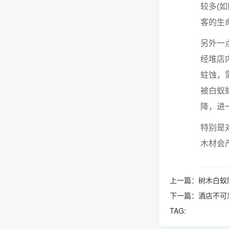
较多(
客的生
另外一
经堆店
蛀蚀，
被白蚁
降，进
特别是
木材会
上一篇：
树木白蚁
下一篇：
酒店不可
TAG: