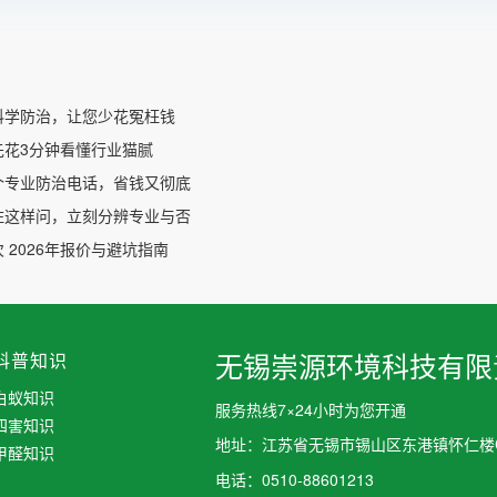
科学防治，让您少花冤枉钱
先花3分钟看懂行业猫腻
个专业防治电话，省钱又彻底
住这样问，立刻分辨专业与否
 2026年报价与避坑指南
科普知识
无锡崇源环境科技有限
白蚁知识
服务热线7×24小时为您开通
四害知识
地址：江苏省无锡市锡山区东港镇怀仁楼C
甲醛知识
电话：0510-88601213