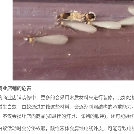
商业店铺的危害
的商业店铺装修中，更多的会采用木质材料来进行装修，比如地
滋生白蚁，白蚁通过蛀蚀这些材料，会逐渐削弱结构的承重能力
，不仅会损坏店内商品(如悬挂的灯具、陈列的服装)，还可能砸
白蚁活动时会分泌蚁酸，酸性液体会腐蚀电线外皮，可能导致电