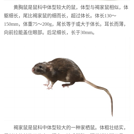
黄胸鼠是鼠科中体型较大的鼠，体型与褐家鼠相似，体
躯细长，尾比褐家鼠的细而长，超过体长。体长130～
150mm，体重75～200g，尾长等于或大于体长。耳长而薄，
向前拉能盖住眼部。后足细长，长于30mm。
褐家鼠是鼠科中体型较大的一种家栖鼠。体粗壮结实，