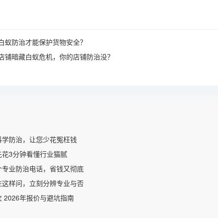
白蚁防治才能保护货物安全？
店铺暗藏白蚁危机，你的店铺防治没？
科学防治，让您少花冤枉钱
先花3分钟看懂行业猫腻
个专业防治电话，省钱又彻底
住这样问，立刻分辨专业与否
 2026年报价与避坑指南