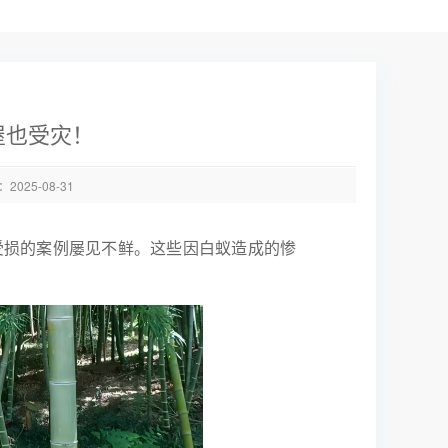
屋也受灾！
025-08-31
屋受损的案例屡见不鲜。这些因白蚁造成的惨