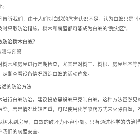
坏。
例告诉我们，由于人们对白蚁的危害认识不足，认为白蚁只是“小
及时采取防治措施，树木和房屋都可能成为白蚁的“受灾区”。
效防治树木白蚁？
监测与预警
对树木和房屋进行定期检查，尤其是对树干、树根、房屋地基等
，定期查看设备情况跟踪白蚁的活动迹象。
择合适的防治方法
木进行白蚁防治，建议投放黑蚂蚁来克制白蚁，这种方法虽然见
污染。
若是情况比较严重，可以使用化学喷药方式来灭除白蚁，
从树木到房屋，白蚁的破坏力不容小觑。只有通过科学的防治
护我们的房屋安全。