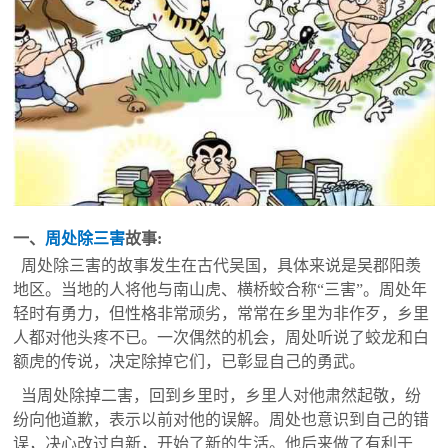
一、
周处除三害
故事:
周处除三害的故事发生在古代吴国，具体来说是吴郡阳羡
地区。当地的人将他与南山虎、横桥蛟合称“三害”。周处年
轻时有勇力，但性格非常顽劣，常常在乡里为非作歹，乡里
人都对他头疼不已。一次偶然的机会，周处听说了蛟龙和白
额虎的传说，决定除掉它们，已彰显自己的勇武。
当周处除掉二害，回到乡里时，乡里人对他肃然起敬，纷
纷向他道歉，表示以前对他的误解。周处也意识到自己的错
误，决心改过自新，开始了新的生活。他后来做了有利于