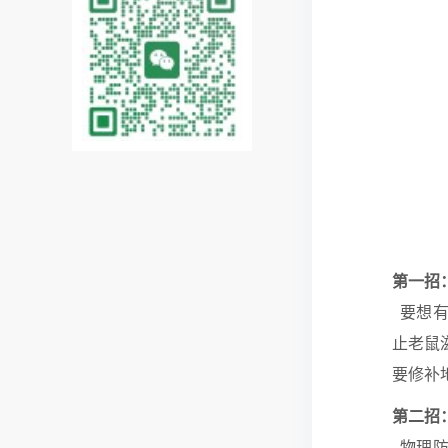
第一招
要想有
止老鼠
要修补
第二招
物理防