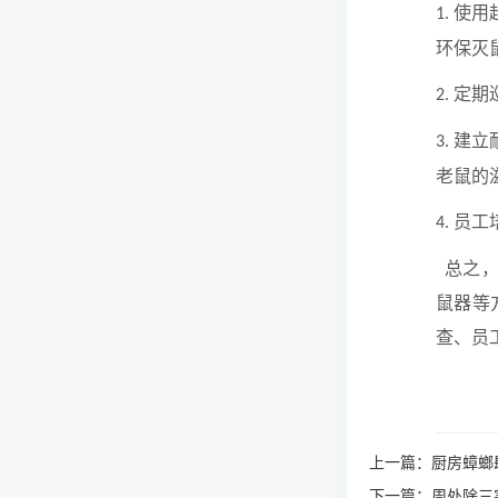
使用
1.
环保灭
定期
2.
建立
3.
老鼠的
员工
4.
总之，
鼠器等
查、员
上一篇：
厨房蟑螂
下一篇：
周处除三