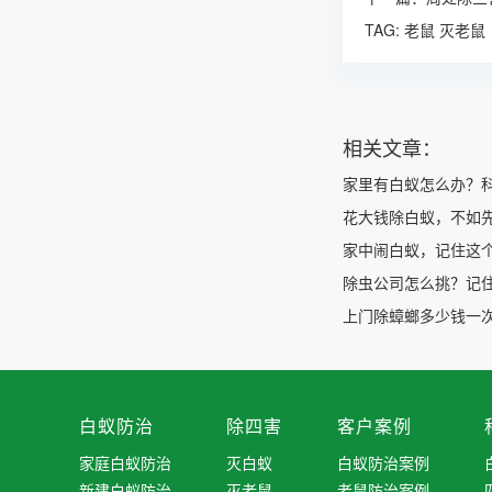
TAG:
老鼠
灭老鼠
相关文章：
家里有白蚁怎么办？
花大钱除白蚁，不如
家中闹白蚁，记住这
除虫公司怎么挑？记
上门除蟑螂多少钱一次
白蚁防治
除四害
客户案例
家庭白蚁防治
灭白蚁
白蚁防治案例
新建白蚁防治
灭老鼠
老鼠防治案例