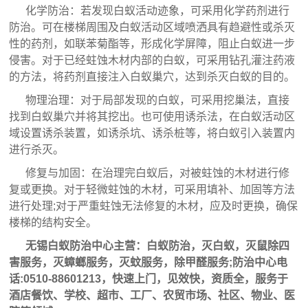
化学防治：若发现白蚁活动迹象，可采用化学药剂进行
防治。可在楼梯周围及白蚁活动区域喷洒具有趋避性或杀灭
性的药剂，如联苯菊酯等，形成化学屏障，阻止白蚁进一步
侵害。对于已经蛀蚀木材内部的白蚁，可采用钻孔灌注药液
的方法，将药剂直接注入白蚁巢穴，达到杀灭白蚁的目的。
物理治理：对于局部发现的白蚁，可采用挖巢法，直接
找到白蚁巢穴并将其挖出。也可使用诱杀法，在白蚁活动区
域设置诱杀装置，如诱杀坑、诱杀桩等，将白蚁引入装置内
进行杀灭。
修复与加固：在治理完白蚁后，对被蛀蚀的木材进行修
复或更换。对于轻微蛀蚀的木材，可采用填补、加固等方法
进行处理;对于严重蛀蚀无法修复的木材，应及时更换，确保
楼梯的结构安全。
无锡白蚁防治中心主营：
白蚁防治
，灭白蚁，灭鼠除四
害服务，灭蟑螂服务，灭蚊服务，除甲醛服务;防治中心电
话:0510-88601213，快速上门，见效快，资质全，服务于
酒店餐饮、学校、超市、工厂、农贸市场、社区、物业、医