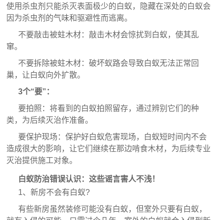
使用杀虫剂只能杀灭表面极少的白蚁，隐藏在深处的白蚁会
因为杀虫剂的气味和驱避性而逃离。
不要敲击被蛀木材：敲击木材会惊扰到白蚁，使其乱
窜。
不要拆除被蛀木材：破坏蚁路会导致白蚁无法正常回
巢，让白蚁向外扩散。
3个“要”：
要拍照：将看到的白蚁拍照留存，通过辨别它们的种
类，为后续灭治作准备。
要保护现场：保护好白蚁危害现场，白蚁短时间内不会
造成很大的影响，让它们继续在那边啃食木材，为后续专业
灭治提供施工对象。
白蚁防治错误认识：这些谣言害人不浅！
1、新房不会有白蚁?
有些新房虽然装修可能没有白蚁，但室外只要有白蚁，