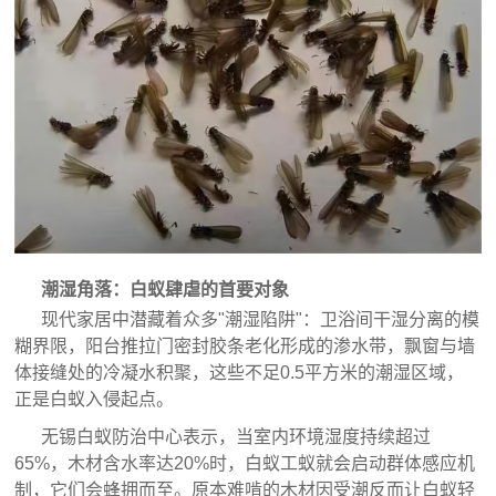
潮湿角落：白蚁肆虐的首要对象
现代家居中潜藏着众多"潮湿陷阱"：卫浴间干湿分离的模
糊界限，阳台推拉门密封胶条老化形成的渗水带，飘窗与墙
体接缝处的冷凝水积聚，这些不足0.5平方米的潮湿区域，
正是白蚁入侵起点。
无锡白蚁防治中心表示，当室内环境湿度持续超过
65%，木材含水率达20%时，白蚁工蚁就会启动群体感应机
制，它们会蜂拥而至。原本难啃的木材因受潮反而让白蚁轻