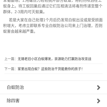
苯菊酯等。1.用螺丝刀轻轻挑开部分蚁道，将药剂喷洒在工
蚁身上。待工蚁回巢后通过它们互相清洁将毒剂传递至整个
群体，2-3周内可灭蚁巢。
若是大家在自己处理1个月后仍发现白蚁出没或是受损面
积增大，考虑立即联系专业白蚁防治公司来上门治理，否则
蚁害会越来越严重。
上一篇：
无锡老旧小区白蚁爆发，崇源助力打赢防治攻坚战
下一篇：
家里出现白蚁？这些防治干货能救你的房子！
白蚁防治
除四害