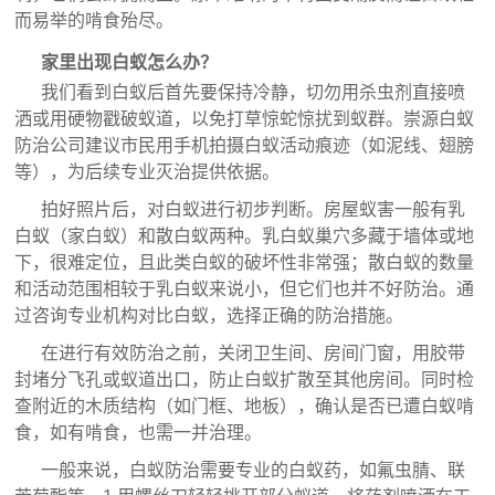
而易举的啃食殆尽。
家里出现白蚁怎么办？
我们看到白蚁后首先要保持冷静，切勿用杀虫剂直接喷
洒或用硬物戳破蚁道，以免打草惊蛇惊扰到蚁群。崇源白蚁
防治公司建议市民用手机拍摄白蚁活动痕迹（如泥线、翅膀
等），为后续专业灭治提供依据。
拍好照片后，对白蚁进行初步判断。房屋蚁害一般有乳
白蚁（家白蚁）和散白蚁两种。乳白蚁巢穴多藏于墙体或地
下，很难定位，且此类白蚁的破坏性非常强；散白蚁的数量
和活动范围相较于乳白蚁来说小，但它们也并不好防治。通
过咨询专业机构对比白蚁，选择正确的防治措施。
在进行有效防治之前，关闭卫生间、房间门窗，用胶带
封堵分飞孔或蚁道出口，防止白蚁扩散至其他房间。同时检
查附近的木质结构（如门框、地板），确认是否已遭白蚁啃
食，如有啃食，也需一并治理。
一般来说，白蚁防治需要专业的白蚁药，如氟虫腈、联