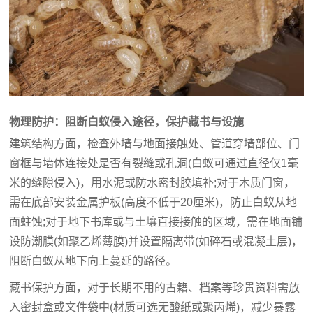
物理防护：阻断白蚁侵入途径，保护藏书与设施
建筑结构方面，检查外墙与地面接触处、管道穿墙部位、门
窗框与墙体连接处是否有裂缝或孔洞(白蚁可通过直径仅1毫
米的缝隙侵入)，用水泥或防水密封胶填补;对于木质门窗，
需在底部安装金属护板(高度不低于20厘米)，防止白蚁从地
面蛀蚀;对于地下书库或与土壤直接接触的区域，需在地面铺
设防潮膜(如聚乙烯薄膜)并设置隔离带(如碎石或混凝土层)，
阻断白蚁从地下向上蔓延的路径。
藏书保护方面，对于长期不用的古籍、档案等珍贵资料需放
入密封盒或文件袋中(材质可选无酸纸或聚丙烯)，减少暴露