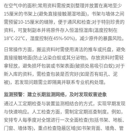
在空气中的面积;常用资料需按类别整理并放置在离地至少
15厘米的书架上(避免直接接触潮湿地面)，书架与墙体之间
需预留10-15厘米的缝隙，便于通风和检查;对于特别珍贵的
资料，可复制副本并将原件存入恒温恒湿库(温度控制在
18℃-22℃，湿度控制在45%-50%)，减少原件的暴露风险。
日常操作方面，搬运资料时需使用清洁的推车或托盘，避免
直接接触地面(防止沾染白蚁或其分泌物)。存放资料时需轻
拿轻放，避免损坏包装或书架表面(破损处易吸引白蚁);对于
新入库的资料，需检查包装是否完好(如是否有蛀孔、泥
被)，若发现问题需立即隔离并联系专业机构处理。
监测预警：建立长期监测网络，及时发现蚁害迹象
通过人工定期检查与装置监测相结合的方式，实现早期发现
与快速响应。人工检查方面，需制定定期巡查制度。例如，
安排专人每季度对全馆进行一次全面检查(包括书架、地板、
门窗、墙体等)，重点检查隐蔽区域(如书架背面、墙角、管