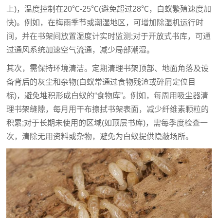
上)，温度控制在20℃-25℃(避免超过28℃，白蚁繁殖速度加
快)。例如，在梅雨季节或潮湿地区，可增加除湿机运行时
间，并在书架间放置湿度计实时监测;对于开放式书库，可通
过通风系统加速空气流通，减少局部潮湿。
其次，需保持环境清洁。定期清理书架顶部、地面角落及设
备背后的灰尘和杂物(白蚁常通过食物残渣或碎屑定位目
标)，避免堆积形成白蚁的“食物库”。例如，每周用吸尘器清
理书架缝隙，每月用干布擦拭书架表面，减少纤维素颗粒的
积累;对于长期未使用的区域(如顶层书库)，需每季度检查一
次，清除无用资料或杂物，避免为白蚁提供隐蔽场所。