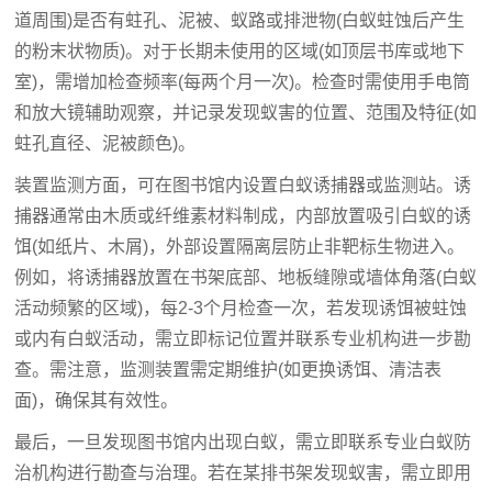
道周围)是否有蛀孔、泥被、蚁路或排泄物(白蚁蛀蚀后产生
的粉末状物质)。对于长期未使用的区域(如顶层书库或地下
室)，需增加检查频率(每两个月一次)。检查时需使用手电筒
和放大镜辅助观察，并记录发现蚁害的位置、范围及特征(如
蛀孔直径、泥被颜色)。
装置监测方面，可在图书馆内设置白蚁诱捕器或监测站。诱
捕器通常由木质或纤维素材料制成，内部放置吸引白蚁的诱
饵(如纸片、木屑)，外部设置隔离层防止非靶标生物进入。
例如，将诱捕器放置在书架底部、地板缝隙或墙体角落(白蚁
活动频繁的区域)，每2-3个月检查一次，若发现诱饵被蛀蚀
或内有白蚁活动，需立即标记位置并联系专业机构进一步勘
查。
需注意，监测装置需定期维护(如更换诱饵、清洁表
面)，确保其有效性。
最后，一旦发现图书馆内出现白蚁，
需立即联系专业白蚁防
治机构进行勘查与治理。
若在某排书架发现蚁害，需立即用