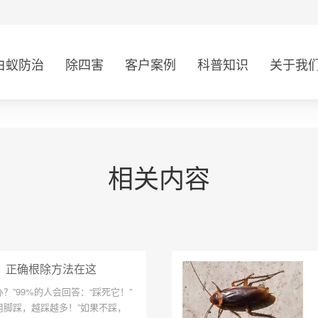
白蚁防治
除四害
客户案例
科普知识
关于我
相关内容
！正确根除方法在这
？”99%的人会回答：“踩死它！”
用脚踩，越踩越多！”如果不踩，