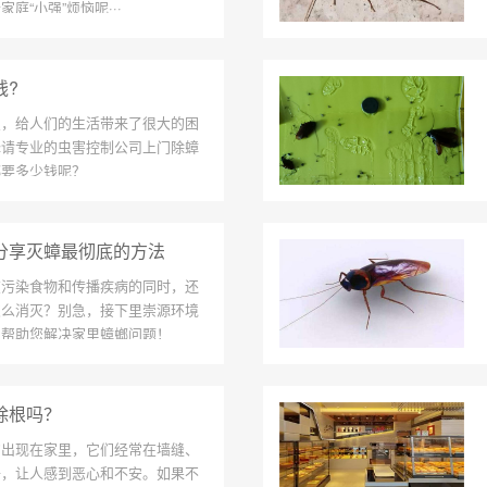
庭“小强”烦恼呢···
钱?
虫，给人们的生活带来了很大的困
择请专业的虫害控制公司上门除蟑
螂要多少钱呢？
分享灭蟑最彻底的方法
在污染食物和传播疾病的同时，还
怎么消灭？别急，接下里崇源环境
，帮助您解决家里蟑螂问题！
除根吗？
的出现在家里，它们经常在墙缝、
去，让人感到恶心和不安。如果不