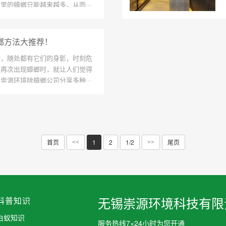
里的蟑螂只能越来越多，从而···
螂方法大推荐！
一，随处都有它们的身影，时刻危
里再次出现蟑螂时，就让人们觉得
崇源环境除蟑螂公司分享多种···
首页
1
2
1/2
尾页
<<
>>
科普知识
无锡崇源环境科技有限
白蚁知识
服务热线7×24小时为您开通