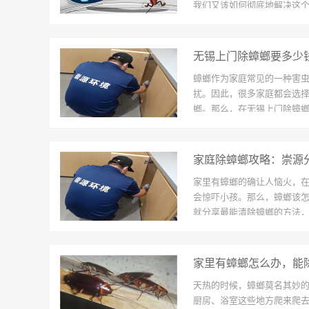
我们又该如何彻底地解决这个家
无锡上门除蟑螂要多少
蟑螂作为家庭常见的一种害
扰。因此，很多家庭都会选
螂。那么，在无锡上门除蟑
家庭除蟑螂攻略：崇源
家里有蟑螂的确让人恼火，
会惊吓小孩。那么，蟑螂该
就分享最能清除蟑螂的方法
家里有蟑螂怎么办，能
天热的时候，蟑螂莫名其妙
厨房、浴室这些地方爬来爬