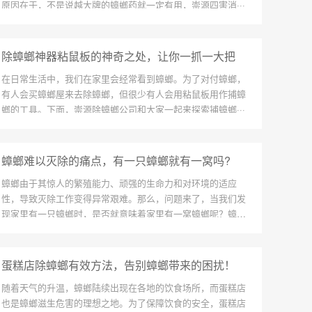
原因在于，不是说越大牌的蟑螂药就一定有用，崇源四害消···
除蟑螂神器粘鼠板的神奇之处，让你一抓一大把
在日常生活中，我们在家里会经常看到蟑螂。为了对付蟑螂，
有人会买蟑螂屋来去除蟑螂，但很少有人会用粘鼠板用作捕蟑
螂的工具。下面，崇源除蟑螂公司和大家一起来探索捕蟑螂···
蟑螂难以灭除的痛点，有一只蟑螂就有一窝吗?
蟑螂由于其惊人的繁殖能力、顽强的生命力和对环境的适应
性，导致灭除工作变得异常艰难。那么，问题来了，当我们发
现家里有一只蟑螂时，是否就意味着家里有一窝蟑螂呢？蟑螂
···
蛋糕店除蟑螂有效方法，告别蟑螂带来的困扰！
随着天气的升温，蟑螂陆续出现在各地的饮食场所，而蛋糕店
也是蟑螂滋生危害的理想之地。为了保障饮食的安全，蛋糕店