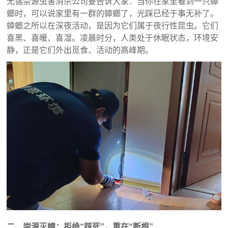
无锡崇源虫害消杀公司要告诉大家：当你在家里看到一只蟑
螂时，可以说家里有一群的蟑螂了，光踩已经于事无补了。
蟑螂之所以在深夜活动，是因为它们属于夜行性昆虫。它们
喜黑、喜暖、喜湿。凌晨时分，人类处于休眠状态，环境安
静，正是它们外出觅食、活动的高峰期。
二、崇源灭蟑：拒绝“踩死”，重在“断根”