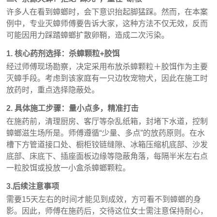
许多人在看到蟑螂时，会下意识抬起脚猛踩。然而，在本案
例中，专业灭蟑师傅要告诉大家，这种方法不仅无效，反而
可能因用力踩踏蟑螂扩散卵鞘，造成二次污染。
1. 核心药剂选择：杀蟑颗粒+胶饵
经过师傅现场勘察，决定采用布放杀蟑颗粒＋胶饵作为主要
灭蟑手段。考虑到该家庭有一只边牧宠物犬，因此在施工时
放药时，重点选择隐蔽处。
2. 具体施工步骤：量小点多，精准打击
在施药前，清理厨房、客厅等杂乱纸箱，封堵下水道，控制
蟑螂滋生场所是。师傅遵循“少量、多点”的放药原则。在水
槽下方管道接口处、橱柜铰链缝隙、冰箱压缩机底部、沙发
底部、床底下、插座面板边缘等隐蔽角落，每隔半米左右点
一粒胶饵或投放一小盒杀蟑螂颗粒。
3.后续注意事项
需要15天左右的时间才能见到成效，方可看不到蟑螂的身
影。因此，师傅在施药后，交待这位女士需注意保持耐心，