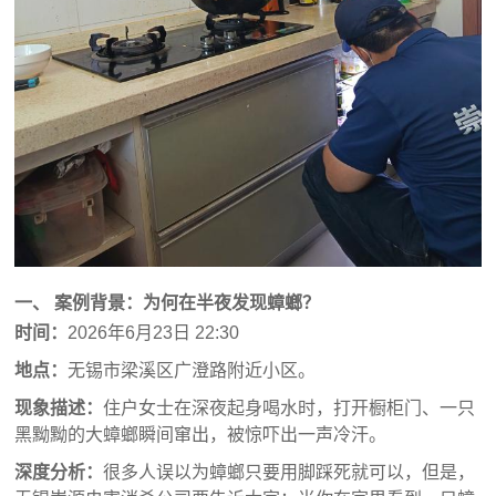
一、 案例背景：为何在半夜发现蟑螂？
时间：
2026年6月23日 22:30
地点：
无锡市梁溪区广澄路附近小区。
现象描述
：
住户女士在深夜起身喝水时，打开橱柜门、一只
黑黝黝的大蟑螂瞬间窜出，被惊吓出一声冷汗。
深度分析：
很多人误以为蟑螂只要用脚踩死就可以，但是，