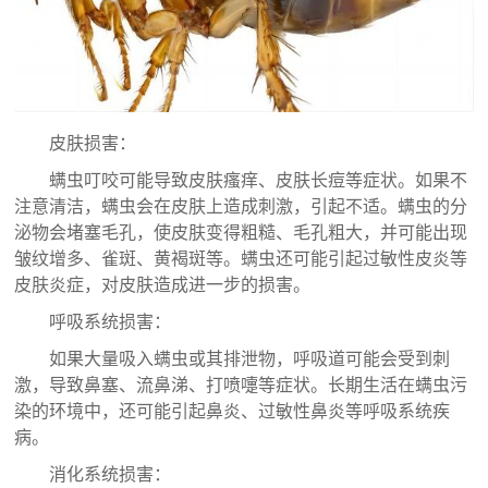
皮肤损害：
螨虫叮咬可能导致皮肤瘙痒、皮肤长痘等症状。如果不
注意清洁，螨虫会在皮肤上造成刺激，引起不适。
螨虫的分
泌物会堵塞毛孔，使皮肤变得粗糙、毛孔粗大，并可能出现
皱纹增多、雀斑、黄褐斑等。
螨虫还可能引起过敏性皮炎等
皮肤炎症，对皮肤造成进一步的损害。
呼吸系统损害：
如果大量吸入螨虫或其排泄物，呼吸道可能会受到刺
激，导致鼻塞、流鼻涕、打喷嚏等症状。
长期生活在螨虫污
染的环境中，还可能引起鼻炎、过敏性鼻炎等呼吸系统疾
病。
消化系统损害：