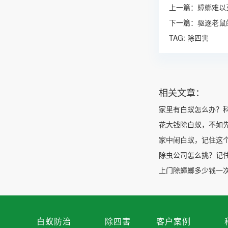
上一篇：
蟑螂难以
下一篇：
驱逐老鼠
TAG:
除四害
相关文章：
家里有白蚁怎么办？
花大钱除白蚁，不如
家中闹白蚁，记住这
除虫公司怎么挑？记
上门除蟑螂多少钱一次
白蚁防治
除四害
客户案例