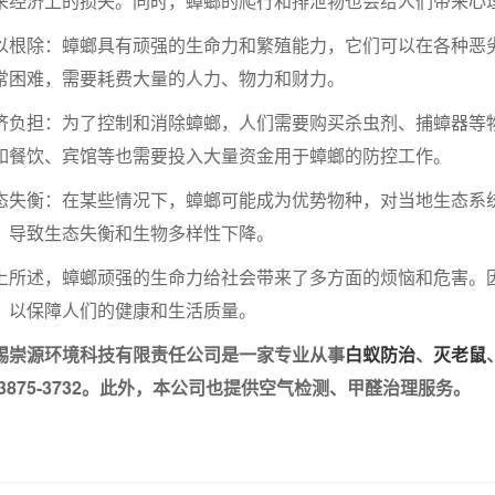
来经济上的损失。同时，蟑螂的爬行和排泄物也会给人们带来心
除：蟑螂具有顽强的生命力和繁殖能力，它们可以在各种恶劣
常困难，需要耗费大量的人力、物力和财力。
担：为了控制和消除蟑螂，人们需要购买杀虫剂、捕蟑器等物
如餐饮、宾馆等也需要投入大量资金用于蟑螂的防控工作。
衡：在某些情况下，蟑螂可能成为优势物种，对当地生态系统
，导致生态失衡和生物多样性下降。
述，蟑螂顽强的生命力给社会带来了多方面的烦恼和危害。因
，以保障人们的健康和生活质量。
源环境科技有限责任公司是一家专业从事
白蚁防治
、
灭老鼠
3-3875-3732。此外，本公司也提供空气检测、甲醛治理服务。