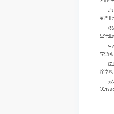
人们带
难以根
变得非
经济负
些行业
生态失
存空间
综上所
除蟑螂
无锡崇
话:13