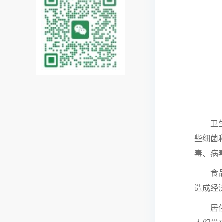
卫生问
些细菌
毒、病
食品安
造成经
居住环