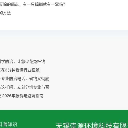
灭除的痛点，有一只蟑螂就有一窝吗?
的方法
科学防治，让您少花冤枉钱
先花3分钟看懂行业猫腻
个专业防治电话，省钱又彻底
住这样问，立刻分辨专业与否
 2026年报价与避坑指南
科普知识
无锡崇源环境科技有限