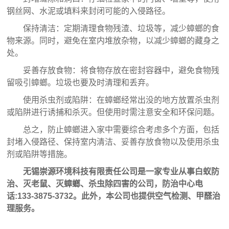
钢丝网、水泥或填料来封闭可能的入侵路径。
保持清洁：定期清理食物残渣、垃圾等，减少蟑螂的食
物来源。同时，避免在室内堆放杂物，以减少蟑螂的藏身之
处。
妥善存放食物：将食物存放在密封容器中，避免食物残
留吸引蟑螂。垃圾也要及时清理和丢弃。
使用杀虫剂或陷阱：在蟑螂经常出没的地方放置杀虫剂
或陷阱进行诱捕和杀灭。但使用时需注意安全和环保问题。
总之，防止蟑螂进入家中需要综合考虑多个方面，包括
封堵入侵路径、保持室内清洁、妥善存放食物以及使用杀虫
剂或陷阱等措施。
无锡崇源环境科技有限责任公司是一家专业从事
白蚁防
治
、
灭老鼠
、
灭蟑螂
、杀虫除四害的公司，防治中心电
话:133-3875-3732。此外，本公司也提供空气检测、甲醛治
理服务。