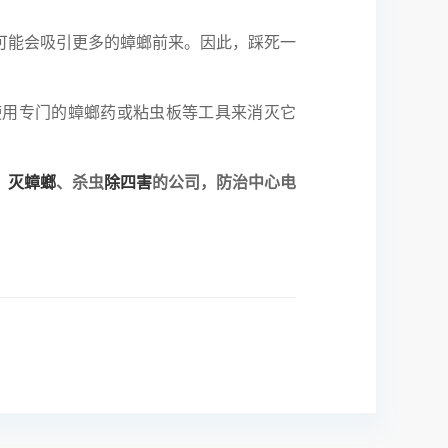
能会吸引更多的蟑螂前来。因此，踩死一
用专门的蟑螂药或粘虫板等工具来消灭它
、
灭蟑螂
、杀虫
除四害
的公司，防治中心电