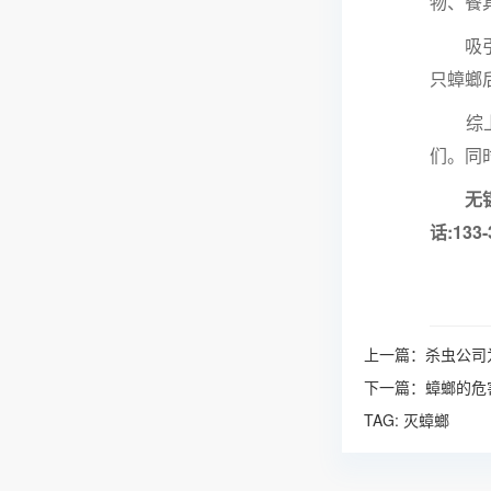
物、餐
吸引更
只蟑螂
综上所
们。同
无锡
话:13
上一篇：
杀虫公司
下一篇：
蟑螂的危
TAG:
灭蟑螂