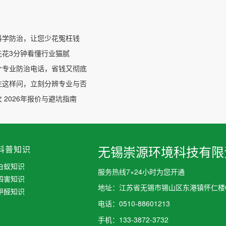
科学防治，让您少花冤枉钱
先花3分钟看懂行业猫腻
个专业防治电话，省钱又彻底
住这样问，立刻分辨专业与否
 2026年报价与避坑指南
科普知识
无锡崇源环境科技有限
白蚁知识
服务热线7×24小时为您开通
四害知识
地址：江苏省无锡市锡山区东港镇怀仁楼C
甲醛知识
电话：0510-88601213
手机：133-3872-3732