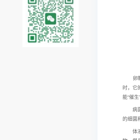
卵鞘的
时，它
能“催
病菌的
的细菌
体液的