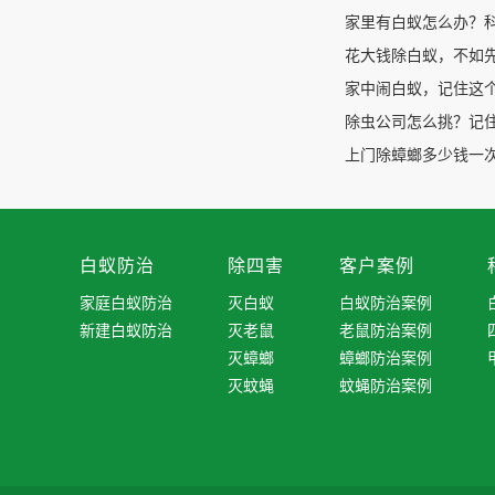
家里有白蚁怎么办？
花大钱除白蚁，不如
家中闹白蚁，记住这
除虫公司怎么挑？记
上门除蟑螂多少钱一次
白蚁防治
除四害
客户案例
家庭白蚁防治
灭白蚁
白蚁防治案例
新建白蚁防治
灭老鼠
老鼠防治案例
灭蟑螂
蟑螂防治案例
灭蚊蝇
蚊蝇防治案例