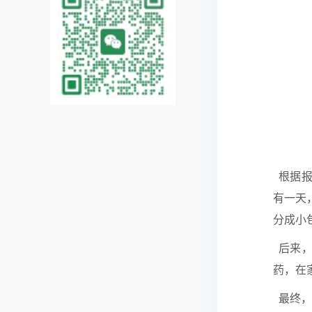
根据报
有一天
分成小
后来，
药，在
最终，