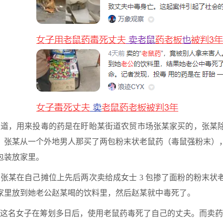
道，用来投毒的药是在盱眙某街道农贸市场张某家买的，张某
，张某从一个外地男人那买了两包粉末状老鼠药（毒鼠强粉末）
包装放家里。
张某在自己摊位上先后两次卖给成女士 3 包掺了面粉的粉末状
家里放到她老公赵某喝的饮料里，然后赵某就中毒死了。
这名女子在筹划多日后，使用老鼠药毒死了自己的丈夫。而卖药