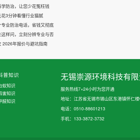
科学防治，让您少花冤枉钱
先花3分钟看懂行业猫腻
个专业防治电话，省钱又彻底
住这样问，立刻分辨专业与否
 2026年报价与避坑指南
科普知识
无锡崇源环境科技有限
白蚁知识
服务热线7×24小时为您开通
四害知识
地址：江苏省无锡市锡山区东港镇怀仁楼C
甲醛知识
电话：0510-88601213
手机：133-3872-3732