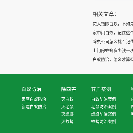
相关文章：
花大钱除白蚁，不如
家中闹白蚁，记住这
除虫公司怎么挑？记
上门除蟑螂多少钱一次
白蚁防治，怎么才算
白蚁防治
除四害
客户案例
家庭白蚁防治
灭白蚁
白蚁防治案例
新建白蚁防治
灭老鼠
老鼠防治案例
灭蟑螂
蟑螂防治案例
灭蚊蝇
蚊蝇防治案例