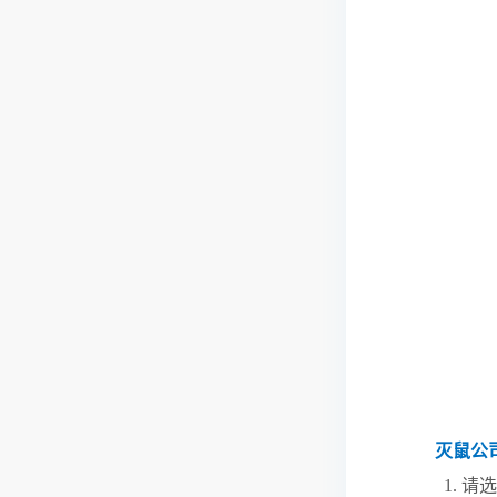
灭鼠公
1. 