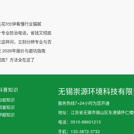
先花3分钟看懂行业猫腻
个专业防治电话，省钱又彻底
住这样问，立刻分辨专业与否
 2026年报价与避坑指南
彻底？方法全在这了
科普知识
无锡崇源环境科技有限
白蚁知识
服务热线7×24小时为您开通
四害知识
地址：江苏省无锡市锡山区东港镇怀仁楼C
甲醛知识
电话：0510-88601213
手机：133-3872-3732