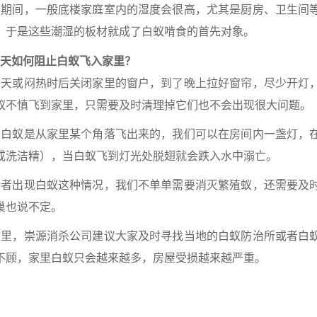
间，一般底楼家庭室内的湿度会很高，尤其是厨房、卫生间等
，于是这些潮湿的板材就成了白蚁啃食的首先对象。
如何阻止白蚁飞入家里？
或闷热时后关闭家里的窗户，到了晚上拉好窗帘，尽少开灯，
蚁不慎飞到家里，只需要及时清理掉它们也不会出现很大问题。
蚁是从家里某个角落飞出来的，我们可以在房间内一盏灯，在
或洗洁精），当白蚁飞到灯光处脱翅就会跌入水中溺亡。
出现白蚁这种情况，我们不单单需要消灭繁殖蚁，还需要及时
巢也说不定。
，崇源消杀公司建议大家及时寻找当地的白蚁防治所或者白蚁
不顾，家里白蚁只会越来越多，房屋受损越来越严重。