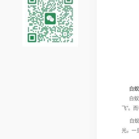
白蚁为
白蚁中
飞”。
白蚁虽
光。一