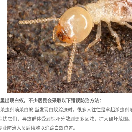
出现白蚁，不少居民会采取以下错误防治方法：
虫剂喷杀白蚁:当发现白蚁踪迹时，很多人往往是拿起杀虫剂
惊扰它们，导致群体受到惊吓分散到更多区域，扩大破坏范围
专业防治人员后续难以追踪白蚁位置。