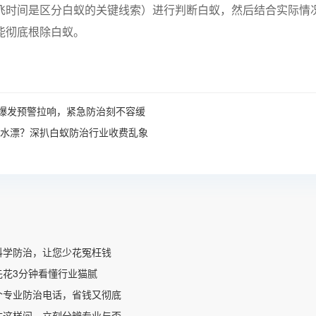
飞时间是区分白蚁的关键线索）进行判断白蚁，然后结合实际情
能彻底根除白蚁。
爆发预警拉响，紧急防治刻不容缓
元打水漂？深扒白蚁防治行业收费乱象
科学防治，让您少花冤枉钱
先花3分钟看懂行业猫腻
个专业防治电话，省钱又彻底
住这样问，立刻分辨专业与否