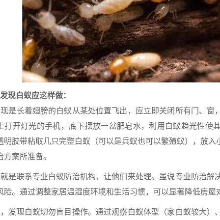
现白蚁应这样做：
是长着翅膀的白蚁从某处位置飞出，应立即关闭所有门、窗，
上打开灯光的手机，底下摆放一盆肥皂水，利用白蚁趋光性使
透明胶带粘取几只完整白蚁（可以是兵蚁也可以繁殖蚁），放入
治方案所准备。
是联系专业白蚁防治机构，让他们来处理。虽说专业防治解决
风险。通过调整家居温湿度环境和生活习惯，可以显著降低房屋
发现白蚁切勿盲目操作。通过观察白蚁体型（家白蚁较大）、