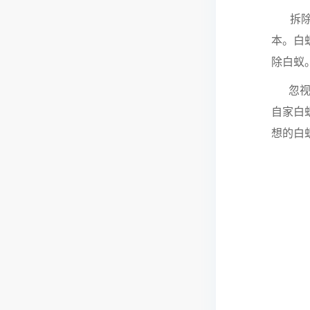
拆除并
本。白
除白蚁
忽视邻
自家白
想的白