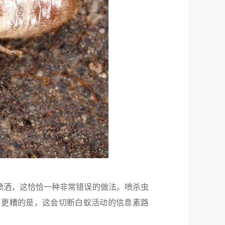
喷洒，这恰恰一种非常错误的做法。喷杀虫
。更糟的是，这会切断白蚁活动的信息素路