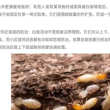
更换被蛀板材：有些人发现某块板材或家具被白蚁啃蛀后，
蚁不会固定在单一地点取食，它们是围绕蚁巢向外扩张，形成一
。
近家庭的防治：白蚁活动不受房屋边界限制，它们可以上下、
蚁，而小区或邻近房屋有白蚁却忽视防治，就算自家房屋已经治
蚁防治应是上下层或联排房屋协调处理。