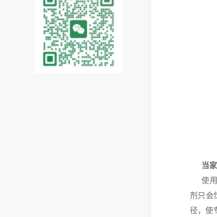
当家里
使用杀
剂只会
径，使