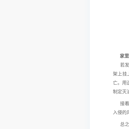
家里发
若发现
架上挂
亡。
用
制定灭
接着就
入侵的
总之，