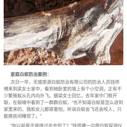
家庭白蚁防治案例：
次日一早，无锡崇源白蚁防治有限公司的防治人员钱师
傅来到梁女士家中，看到她卧室的墙上有个小空洞，正有不
少繁殖蚁从孔内向外飞。据梁女士回忆，去年家中门框开
裂，在裂缝中看到了一群群白蚁，“也不知道白蚁是怎么进到
家里来的，我和女儿都很害怕，听说白蚁会飞还会咬人，只
能换房间睡觉了。”
“你以前是不是喷过杀虫剂了？”钱师傅一边用白蚁探测仪