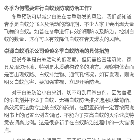
冬季为何需要进行白蚁预防或防治工作？
冬季预防可以减少白蚁在春季爆发的风险，我们都知道
春季是白蚁分飞以及活动的高峰期，不少人家里会出现大量
飞舞的白蚁。如若在冬季进行有效的预防以及防治，控制白
蚁的数量，这样可以有效降低白蚁在春天爆发的风险。
崇源白蚁消杀公司谈谈冬季白蚁防治的具体措施
虽说冬季是白蚁活动的低潮期，但仍需检查建筑物、家
具及周边环境，特别是木质结构较多的地方。观察物体表面
是否出现蚁路、白蚁排泄物、通气孔情况，如有发现，则说
明又白蚁危害，要加强重视，立即开始防治。
对于
白蚁防治
小白来讲，切不可乱用杀虫剂，因为普通
的杀虫剂并不适于白蚁，无锡白蚁防治推挤选用联苯菊酯、
高效氯氰这类专业杀白蚁的药剂，在配置药剂一定要按照说
明书上的配置比例去调配，不能为了提高白蚁的灭杀速度特
意去调高比例。这是很多新手在白蚁防治过程中的一大错误
点。