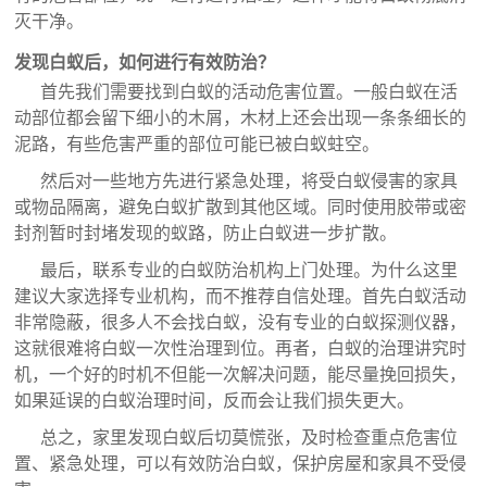
灭干净。
发现白蚁后，如何进行有效防治？
首先我们需要找到白蚁的活动危害位置。一般白蚁在活
动部位都会留下细小的木屑，木材上还会出现一条条细长的
泥路，有些危害严重的部位可能已被白蚁蛀空。
然后对一些地方先进行紧急处理，将受白蚁侵害的家具
或物品隔离，避免白蚁扩散到其他区域。同时使用胶带或密
封剂暂时封堵发现的蚁路，防止白蚁进一步扩散。
最后，联系专业的
白蚁防治机构
上门处理。为什么这里
建议大家选择专业机构，而不推荐自信处理。首先白蚁活动
非常隐蔽，很多人不会找白蚁，没有专业的白蚁探测仪器，
这就很难将白蚁一次性治理到位。再者，白蚁的治理讲究时
机，一个好的时机不但能一次解决问题，能尽量挽回损失，
如果延误的白蚁治理时间，反而会让我们损失更大。
总之，家里发现白蚁后切莫慌张，及时检查重点危害位
置、紧急处理，可以有效防治白蚁，保护房屋和家具不受侵