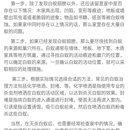
第一步，除了发现白蚁翅膀以外，还应该留意家中是否
存在以下情况：木家具出现、凹陷、变形等痕迹；地板或墙
壁出现虫道或者脆弱的迹象；物品如书籍、纸张等被白蚁啃
蚀。如果家中同时存在以上情况的话，那么家里存在大量白
蚁的问题。
第二步，如果已经发现白蚁翅膀，那么要尽快找到白蚁
的来源和巢穴所在。白蚁通常在墙体、地板、地下室、木质
家具等地方筑巢，通过寻找白蚁的活动痕迹和巢穴的位置，
可以确定白蚁的来源。一旦确认白蚁的活动位置，就可以采
取相应的处理措施。
第三步，根据实际情况选择合适的方法，常见的白蚁治
理方法包括化学喷洒、封堵、等。化学喷洒是指使用专业的
杀虫剂喷洒在白蚁的活动区域，以达到杀灭白蚁的效果。封
堵是指将白蚁的进入通道进行封堵，使其无法再进入室内。
引诱是指设置诱饵，吸引白蚁前来，然后在喷洒白蚁药粉毒
杀这些白蚁。
当然，在灭杀白蚁后，也需要经常检查家中的情况，确