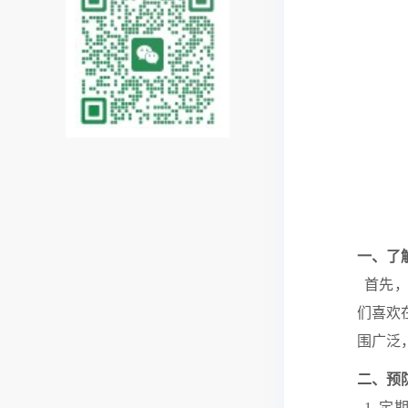
一、了
首先，
们喜欢
围广泛
二、预
1. 