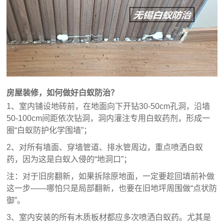
房屋装修，如何做好白蚁防治？
1、室内铺设地砖前，在地面向下开钻30-50cm孔洞，沿墙
50-100cm间距依次钻洞，洞内灌注专用白蚁药剂，形成一
圈“白蚁防护化学围墙”；
2、对所有墙面、穿墙管道、排水管周边，重点喷洒白蚁
药，因为这是白蚁入侵的“地洞口”；
注：对于旧房翻新，如果拆除原地面，一定要趁回填前补做
这一步——哪怕只是局部翻新，也要在旧地坪周围做“点状防
御”。
3、室内安装的所有木质板材都应多次喷洒白蚁药。尤其是