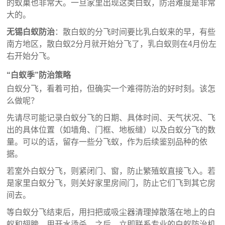
的蚁巢也非常大。一旦家里出现这类白蚁，防治难度是非常
大的。
无锡白蚁防治
：散白蚁的分飞时间要比乳白蚁来的早，有些
南方地区，散白蚁2分月就开始分飞了，乳白蚁则在4月份左
右开始分飞。
“白蚁季”防治策略
白蚁分飞，看着可拍，但确实一个难得防治的好时刻。该怎
么做呢？
先请尽可能记录白蚁分飞的日期、具体时间、天气状况、飞
出的具体位置（如墙角、门框、地板缝）以及白蚁分飞的数
量。可以的话，留存一些分飞蚁，作为后续鉴别品种的依
据。
若室外白蚁分飞，则紧闭门、窗，防止繁殖蚁直接飞入。若
是家里白蚁分飞，则关好家里房间门，防止它们飞到其它房
间去。
等白蚁分飞结束后，用扫把或吸尘器清理掉散落在地上的白
蚁和翅膀，用开水烫杀。之后，立即联系专业的白蚁防治机