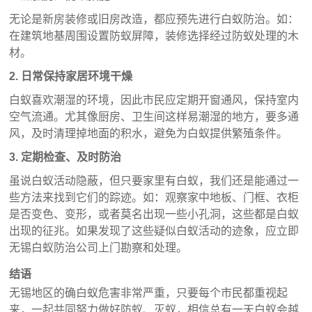
无论是新房装修或旧房改造，都应预先进行白蚁防治。如：
在建筑地基周围设置防蚁屏障，装修选择经过防蚁处理的木
材。
2. 日常保持家居环境干燥
白蚁喜欢潮湿的环境，因此市民应定期开窗通风，保持室内
空气流通。尤其像厨房、卫生间这样易潮湿的地方，要多通
风，及时清理掉地面的积水，避免为白蚁提供繁殖条件。
3. 定期检查、及时防治
虽说白蚁活动隐蔽，但只要家里有白蚁，我们还是能通过一
些方法来找到它们的踪迹。如：观察家中地板、门框、衣柜
是否变色、变形，或者莫名出现一些小孔洞，这些都是白蚁
出现的征兆。
如果发现
了这些
疑似白蚁活动的迹象，
应立即
无锡白蚁防治公司上门勘察和处理。
结语
无锡地区的确白蚁危害非常严重，只要每个市民都重视起
来，一起共同努力做好防蚁、灭蚁，相信总有一天白蚁会越