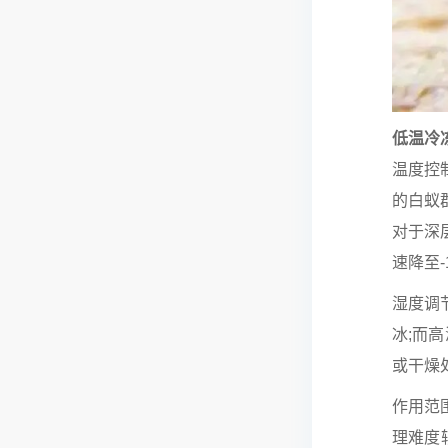
低温冷
温度控
的白蚁
对于深
速降至-
湿度调
冰;而
或干燥
作用范
理难度