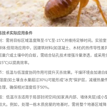
冻技术实际应用条件
制：需将目标区域温度降至-5℃至-15℃并维持足够时间。实验室条
群体;但现场应用中，因建筑材料(如混凝土、木材)的热传导性差
层巢穴或土壤中的白蚁，需结合钻孔技术增强冷量渗透，或采用分
15℃)以提高效率。
节：低温与低湿度协同作用可提升灭杀效果。干燥环境会加速白
高湿度(如土壤含水量超过30%)可能形成“冰壳”保护层，减缓热
处理，确保相对湿度低于50%。
围：低温冷冻适用于局部封闭空间(如家具内部、墙体夹层)或小
较大。例如，处理一栋木质房屋的地基时，需将整个地基区域降温