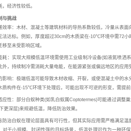
耗，经济性较低。
制与挑战
递效率：木材、混凝土等建筑材料的导热系数较低，冷量从表面
无法达标。例如，厚度超过30cm的木质梁在-10℃环境中需72
迁移至未受影响区域。
能耗：实现大规模低温环境需使用工业级制冷设备(如液氮喷洒系
此外，持续制冷需消耗大量电能，在能源紧张或偏远地区的应用
的影响：极端低温可能导致木材收缩、开裂，或使混凝土中的水
木质构件在-15℃环境下处理后，可能出现不可逆的形变，需提
应性：部分白蚁种类(如乳白蚁属Coptotermes)可能通过调
地下更深层)来规避低温，降低防治效果。
冻防治白蚁在理论层面具有可行性，但其实际应用需严格满足温
。对于小规模、封闭性强的目标场景，低温处理可作为一种环保