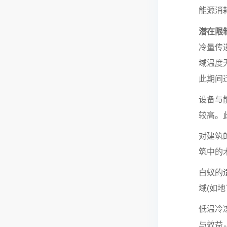
能源消
潜在限
冷量传
域温度
此期间
设备与
较高。
对建筑
筑中的
白蚁的适
域(如
低温冷
与效益