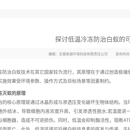
探讨低温冷冻防治白蚁的
编辑：无锡崇源环境科技有限责任公司
发布时间：2
冻防治白蚁技术在其它国家较为流行，其原理在于通过创造极端
实施效果受环境参数、操作方式及目标场景等因素制约。
冻灭蚁的原理
治的核心原理是通过冰晶形成与渗透压变化破坏生物体结构。当
胞外结冰，导致细胞内液浓度升高，引发渗透性脱水;若温度进
与细胞器，造成不可逆损伤。同时，低温会抑制酶活性，阻断AT
尽而死亡。此外，低温环境可延缓白蚁信息素的挥发与传递，干