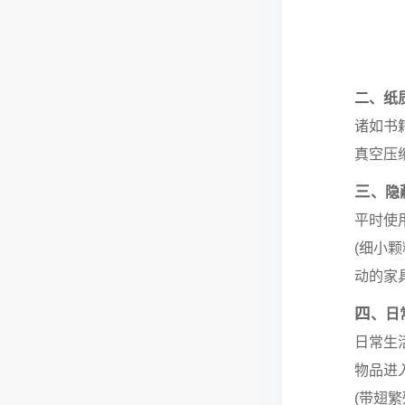
二、纸
诸如书
真空压
三
、隐
平时使
(细小
动的家
四
、日
日常生
物品进
(带翅