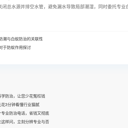
关闭总水源并排空水管，避免漏水导致局部潮湿，同时委托专业
防潮与白蚁防治的关联性
对于防蚁作用探讨
科学防治，让您少花冤枉钱
先花3分钟看懂行业猫腻
个专业防治电话，省钱又彻底
住这样问，立刻分辨专业与否