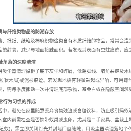
质与纤维类物品的防潮存放
籍、报纸、纸箱及棉麻织物这类含有木质纤维的物品，常常会遭
缩袋封装，减少与地面接触面积。若发现其表面有虫蛀痕迹，应
蔽角落的深度清洁
用吸尘器清理掉柜子底下灰尘和碎屑，像踢脚线、墙角裂缝及木
颗粒状木屑)或泥被痕迹。若发现地板有轻微鼓起或异响，可用螺
具，需每季度挪动一次并清理底部杂物，避免白蚁在隐蔽空间筑
常行为习惯的养成
活中，避免在家里随意丢弃食物残渣或含糖饮料，防止吸引蚂蚁
入室内前需检查是否携带蚁巢或虫卵，尤其是二手家具、盆栽土
繁殖蚁)，需立即关闭灯光并封堵门窗缝隙，用吸尘器清理落地个