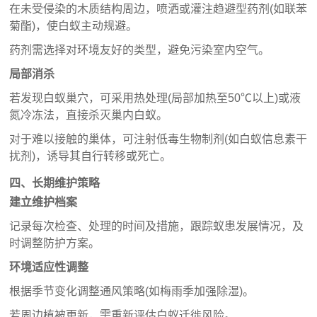
在未受侵染的木质结构周边，喷洒或灌注趋避型药剂(如联苯
菊酯)，使白蚁主动规避。
药剂需选择对环境友好的类型，避免污染室内空气。
局部消杀
若发现白蚁巢穴，可采用热处理(局部加热至50℃以上)或液
氮冷冻法，直接杀灭巢内白蚁。
对于难以接触的巢体，可注射低毒生物制剂(如白蚁信息素干
扰剂)，诱导其自行转移或死亡。
四、长期维护策略
建立维护档案
记录每次检查、处理的时间及措施，跟踪蚁患发展情况，及
时调整防护方案。
环境适应性调整
根据季节变化调整通风策略(如梅雨季加强除湿)。
若周边植被更新，需重新评估白蚁迁徙风险。