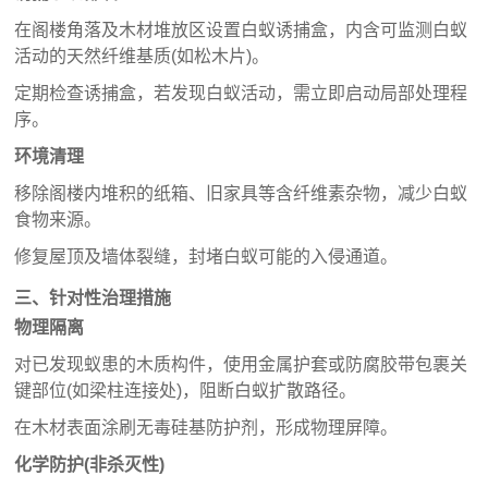
在阁楼角落及木材堆放区设置白蚁诱捕盒，内含可监测白蚁
活动的天然纤维基质(如松木片)。
定期检查诱捕盒，若发现白蚁活动，需立即启动局部处理程
序。
环境清理
移除阁楼内堆积的纸箱、旧家具等含纤维素杂物，减少白蚁
食物来源。
修复屋顶及墙体裂缝，封堵白蚁可能的入侵通道。
三、针对性治理措施
物理隔离
对已发现蚁患的木质构件，使用金属护套或防腐胶带包裹关
键部位(如梁柱连接处)，阻断白蚁扩散路径。
在木材表面涂刷无毒硅基防护剂，形成物理屏障。
化学防护(非杀灭性)